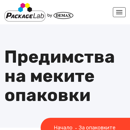
Togg
navi
Предимства
на меките
опаковки
Начало
За опаковките