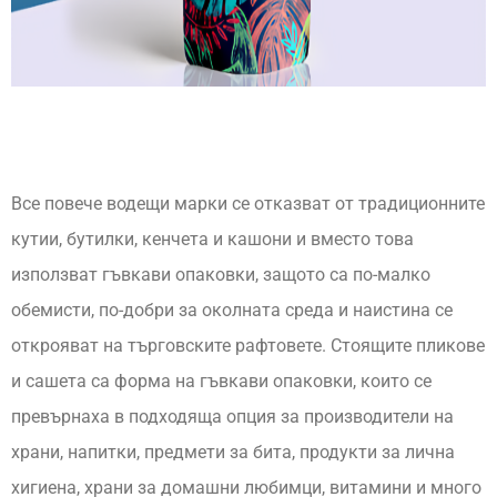
Все повече водещи марки се отказват от традиционните
кутии, бутилки, кенчета и кашони и вместо това
използват гъвкави опаковки, защото са по-малко
обемисти, по-добри за околната среда и наистина се
открояват на търговските рафтовете. Стоящите пликове
и сашета са форма на гъвкави опаковки, които се
превърнаха в подходяща опция за производители на
храни, напитки, предмети за бита, продукти за лична
хигиена, храни за домашни любимци, витамини и много