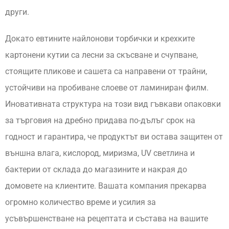
други.
Докато евтините найлонови торбички и крехките
картонени кутии са лесни за скъсване и счупване,
стоящите пликове и сашета са направени от трайни,
устойчиви на пробиване слоеве от ламиниран филм.
Иновативната структура на този вид гъвкави опаковки
за търговия на дребно придава по-дълъг срок на
годност и гарантира, че продуктът ви остава защитен от
външна влага, кислород, миризма, UV светлина и
бактерии от склада до магазините и накрая до
домовете на клиентите. Вашата компания прекарва
огромно количество време и усилия за
усъвършенстване на рецептата и състава на вашите